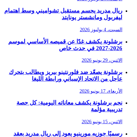
ريال مدريد يحسم مستقبل تشواميني وسط اهتمام
ليفربول ومانشستر يونايتد
السبت، 4 يوليوز 2026
برشلونة يكشف غدًا عن قميصه الأساسي لموسم
2026-2027 في حدث خاص
الاثنين، 29 يونيو 2026
برشلونة يصعّد ضد فلورنتينو بيريز ويطالب بتحرك
عاجل من الاتحاد الإسباني ورابطة الليغا
الأربعاء، 17 يونيو 2026
نجم برشلونة يكشف معاناته اليومية: كل حصة
تدريبية مؤلمة
الاثنين، 15 يونيو 2026
رسميًا جوزيه مورينيو يعود إلى ريال مدريد بعقد