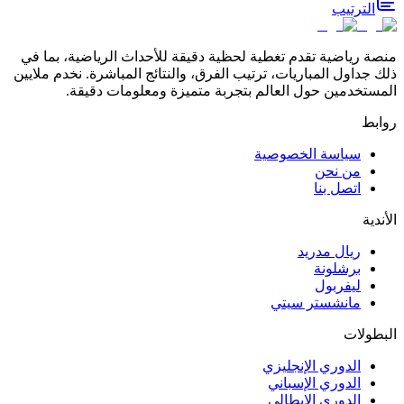
الترتيب
منصة رياضية تقدم تغطية لحظية دقيقة للأحداث الرياضية، بما في
ذلك جداول المباريات، ترتيب الفرق، والنتائج المباشرة. نخدم ملايين
المستخدمين حول العالم بتجربة متميزة ومعلومات دقيقة.
روابط
سياسة الخصوصية
من نحن
اتصل بنا
الأندية
ريال مدريد
برشلونة
ليفربول
مانشستر سيتي
البطولات
الدوري الإنجليزي
الدوري الإسباني
الدوري الإيطالي