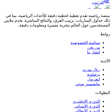
الترتيب
منصة رياضية تقدم تغطية لحظية دقيقة للأحداث الرياضية، بما في
ذلك جداول المباريات، ترتيب الفرق، والنتائج المباشرة. نخدم ملايين
المستخدمين حول العالم بتجربة متميزة ومعلومات دقيقة.
روابط
سياسة الخصوصية
من نحن
اتصل بنا
الأندية
ريال مدريد
برشلونة
ليفربول
مانشستر سيتي
البطولات
الدوري الإنجليزي
الدوري الإسباني
الدوري الإيطالي