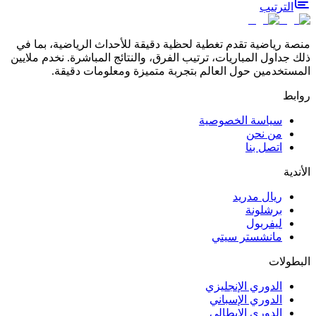
الترتيب
منصة رياضية تقدم تغطية لحظية دقيقة للأحداث الرياضية، بما في
ذلك جداول المباريات، ترتيب الفرق، والنتائج المباشرة. نخدم ملايين
المستخدمين حول العالم بتجربة متميزة ومعلومات دقيقة.
روابط
سياسة الخصوصية
من نحن
اتصل بنا
الأندية
ريال مدريد
برشلونة
ليفربول
مانشستر سيتي
البطولات
الدوري الإنجليزي
الدوري الإسباني
الدوري الإيطالي