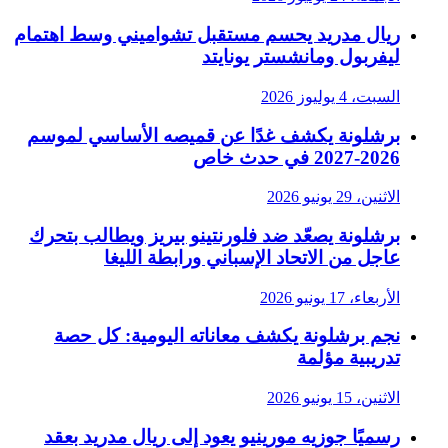
ريال مدريد يحسم مستقبل تشواميني وسط اهتمام
ليفربول ومانشستر يونايتد
السبت، 4 يوليوز 2026
برشلونة يكشف غدًا عن قميصه الأساسي لموسم
2026-2027 في حدث خاص
الاثنين، 29 يونيو 2026
برشلونة يصعّد ضد فلورنتينو بيريز ويطالب بتحرك
عاجل من الاتحاد الإسباني ورابطة الليغا
الأربعاء، 17 يونيو 2026
نجم برشلونة يكشف معاناته اليومية: كل حصة
تدريبية مؤلمة
الاثنين، 15 يونيو 2026
رسميًا جوزيه مورينيو يعود إلى ريال مدريد بعقد