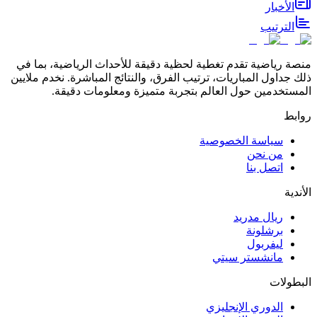
الأخبار
الترتيب
منصة رياضية تقدم تغطية لحظية دقيقة للأحداث الرياضية، بما في
ذلك جداول المباريات، ترتيب الفرق، والنتائج المباشرة. نخدم ملايين
المستخدمين حول العالم بتجربة متميزة ومعلومات دقيقة.
روابط
سياسة الخصوصية
من نحن
اتصل بنا
الأندية
ريال مدريد
برشلونة
ليفربول
مانشستر سيتي
البطولات
الدوري الإنجليزي