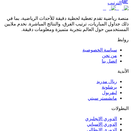
الترتيب
منصة رياضية تقدم تغطية لحظية دقيقة للأحداث الرياضية، بما في
ذلك جداول المباريات، ترتيب الفرق، والنتائج المباشرة. نخدم ملايين
المستخدمين حول العالم بتجربة متميزة ومعلومات دقيقة.
روابط
سياسة الخصوصية
من نحن
اتصل بنا
الأندية
ريال مدريد
برشلونة
ليفربول
مانشستر سيتي
البطولات
الدوري الإنجليزي
الدوري الإسباني
الدوري الإيطالي