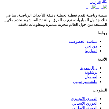
الترتيب
منصة رياضية تقدم تغطية لحظية دقيقة للأحداث الرياضية، بما في
ذلك جداول المباريات، ترتيب الفرق، والنتائج المباشرة. نخدم ملايين
المستخدمين حول العالم بتجربة متميزة ومعلومات دقيقة.
روابط
سياسة الخصوصية
من نحن
اتصل بنا
الأندية
ريال مدريد
برشلونة
ليفربول
مانشستر سيتي
البطولات
الدوري الإنجليزي
الدوري الإسباني
الدوري الإيطالي