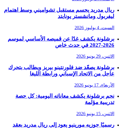
ريال مدريد يحسم مستقبل تشواميني وسط اهتمام
ليفربول ومانشستر يونايتد
السبت، 4 يوليوز 2026
برشلونة يكشف غدًا عن قميصه الأساسي لموسم
2026-2027 في حدث خاص
الاثنين، 29 يونيو 2026
برشلونة يصعّد ضد فلورنتينو بيريز ويطالب بتحرك
عاجل من الاتحاد الإسباني ورابطة الليغا
الأربعاء، 17 يونيو 2026
نجم برشلونة يكشف معاناته اليومية: كل حصة
تدريبية مؤلمة
الاثنين، 15 يونيو 2026
رسميًا جوزيه مورينيو يعود إلى ريال مدريد بعقد