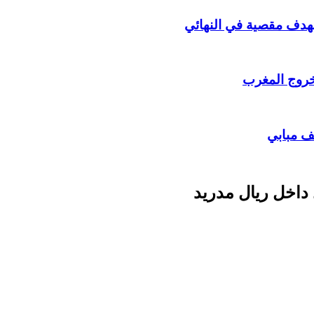
بهدف مقصية في النهائي
خروج المغرب
ف مبابي
 داخل ريال مدريد