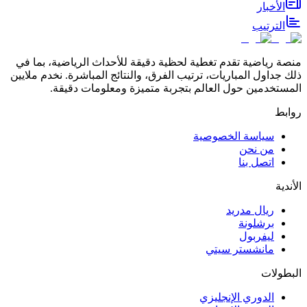
الأخبار
الترتيب
منصة رياضية تقدم تغطية لحظية دقيقة للأحداث الرياضية، بما في
ذلك جداول المباريات، ترتيب الفرق، والنتائج المباشرة. نخدم ملايين
المستخدمين حول العالم بتجربة متميزة ومعلومات دقيقة.
روابط
سياسة الخصوصية
من نحن
اتصل بنا
الأندية
ريال مدريد
برشلونة
ليفربول
مانشستر سيتي
البطولات
الدوري الإنجليزي