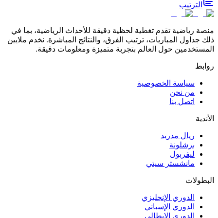
الترتيب
منصة رياضية تقدم تغطية لحظية دقيقة للأحداث الرياضية، بما في
ذلك جداول المباريات، ترتيب الفرق، والنتائج المباشرة. نخدم ملايين
المستخدمين حول العالم بتجربة متميزة ومعلومات دقيقة.
روابط
سياسة الخصوصية
من نحن
اتصل بنا
الأندية
ريال مدريد
برشلونة
ليفربول
مانشستر سيتي
البطولات
الدوري الإنجليزي
الدوري الإسباني
الدوري الإيطالي