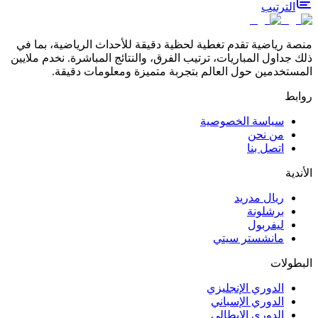
الترتيب
منصة رياضية تقدم تغطية لحظية دقيقة للأحداث الرياضية، بما في
ذلك جداول المباريات، ترتيب الفرق، والنتائج المباشرة. نخدم ملايين
المستخدمين حول العالم بتجربة متميزة ومعلومات دقيقة.
روابط
سياسة الخصوصية
من نحن
اتصل بنا
الأندية
ريال مدريد
برشلونة
ليفربول
مانشستر سيتي
البطولات
الدوري الإنجليزي
الدوري الإسباني
الدوري الإيطالي