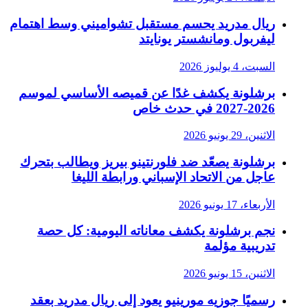
ريال مدريد يحسم مستقبل تشواميني وسط اهتمام
ليفربول ومانشستر يونايتد
السبت، 4 يوليوز 2026
برشلونة يكشف غدًا عن قميصه الأساسي لموسم
2026-2027 في حدث خاص
الاثنين، 29 يونيو 2026
برشلونة يصعّد ضد فلورنتينو بيريز ويطالب بتحرك
عاجل من الاتحاد الإسباني ورابطة الليغا
الأربعاء، 17 يونيو 2026
نجم برشلونة يكشف معاناته اليومية: كل حصة
تدريبية مؤلمة
الاثنين، 15 يونيو 2026
رسميًا جوزيه مورينيو يعود إلى ريال مدريد بعقد