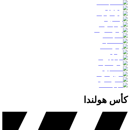
كأس هولندا