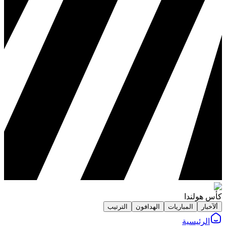
كأس هولندا
ألآخبار
المباريات
الهدافون
الترتيب
الرئيسية