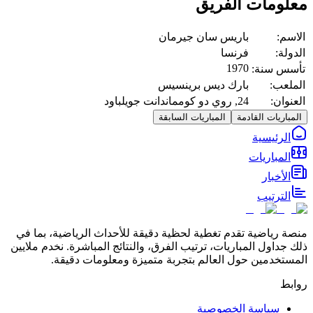
معلومات الفريق
الاسم:
باريس سان جيرمان
الدولة:
فرنسا
1970
تأسس سنة:
الملعب:
بارك ديس برينسيس
العنوان:
24, روي دو كومماندانت جويلباود
المباريات القادمة
المباريات السابقة
الرئيسية
المباريات
الأخبار
الترتيب
منصة رياضية تقدم تغطية لحظية دقيقة للأحداث الرياضية، بما في
ذلك جداول المباريات، ترتيب الفرق، والنتائج المباشرة. نخدم ملايين
المستخدمين حول العالم بتجربة متميزة ومعلومات دقيقة.
روابط
سياسة الخصوصية