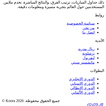
ذلك جداول المباريات، ترتيب الفرق، والنتائج المباشرة. نخدم ملايين
المستخدمين حول العالم بتجربة متميزة ومعلومات دقيقة.
روابط
سياسة الخصوصية
من نحن
اتصل بنا
الأندية
ريال مدريد
برشلونة
ليفربول
مانشستر سيتي
البطولات
الدوري الإنجليزي
الدوري الإسباني
الدوري الإيطالي
الدوري الألماني
جميع الحقوق محفوظة.
© Koora 2026