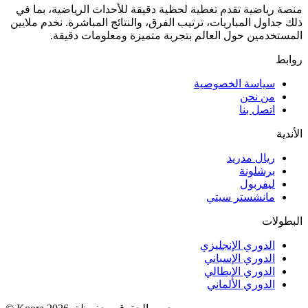
منصة رياضية تقدم تغطية لحظية دقيقة للأحداث الرياضية، بما في
ذلك جداول المباريات، ترتيب الفرق، والنتائج المباشرة. نخدم ملايين
المستخدمين حول العالم بتجربة متميزة ومعلومات دقيقة.
روابط
سياسة الخصوصية
من نحن
اتصل بنا
الأندية
ريال مدريد
برشلونة
ليفربول
مانشستر سيتي
البطولات
الدوري الإنجليزي
الدوري الإسباني
الدوري الإيطالي
الدوري الألماني