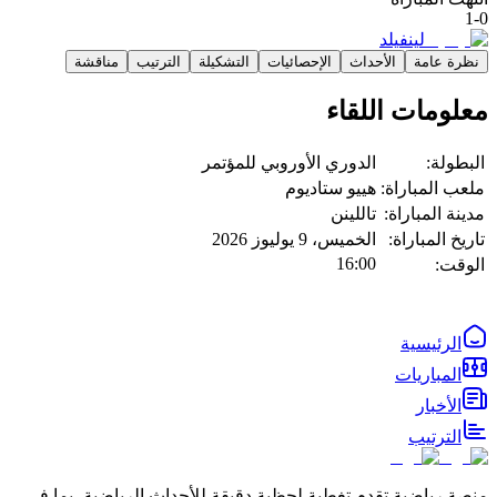
1
-
0
لينفيلد
نظرة عامة
الأحداث
الإحصائيات
التشكيلة
الترتيب
مناقشة
معلومات اللقاء
البطولة:
الدوري الأوروبي للمؤتمر
ملعب المباراة:
هييو ستاديوم
مدينة المباراة:
تاللينن
تاريخ المباراة:
الخميس، 9 يوليوز 2026
16:00
الوقت:
الرئيسية
المباريات
الأخبار
الترتيب
منصة رياضية تقدم تغطية لحظية دقيقة للأحداث الرياضية، بما في