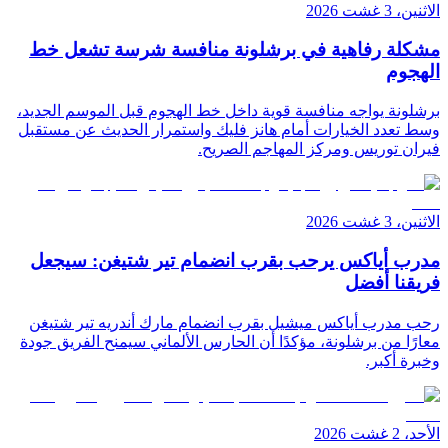
الاثنين، 3 غشت 2026
مشكلة رفاهية في برشلونة منافسة شرسة تشعل خط
الهجوم
برشلونة يواجه منافسة قوية داخل خط الهجوم قبل الموسم الجديد،
وسط تعدد الخيارات أمام هانز فليك واستمرار الحديث عن مستقبل
فيران توريس ومركز المهاجم الصريح.
الاثنين، 3 غشت 2026
مدرب أياكس يرحب بقرب انضمام تير شتيغن: سيجعل
فريقنا أفضل
رحب مدرب أياكس ميشيل بقرب انضمام مارك أندريه تير شتيغن
معارًا من برشلونة، مؤكدًا أن الحارس الألماني سيمنح الفريق جودة
وخبرة أكبر.
الأحد، 2 غشت 2026