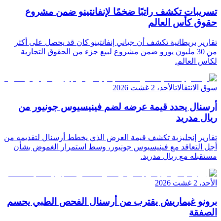
تسريبات تكشف راتبًا ضخمًا لإنفانتينو ضمن مشروع
حقوق كأس العالم
تقارير بريطانية تكشف أن جياني إنفانتينو كان قد يحصل على أكثر
من 30 مليون يورو ضمن مشروع لبيع جزء من الحقوق التجارية
لكأس العالم.
سوق الانتقالات
الأحد، 2 غشت 2026
أرسنال يحدد قيمة عرضه لضم فينيسيوس جونيور من
ريال مدريد
تقارير إنجليزية تكشف قيمة العرض الذي يخطط أرسنال لتقديمه من
أجل التعاقد مع فينيسيوس جونيور، وسط استمرار الغموض بشأن
مستقبله مع ريال مدريد.
الأحد، 2 غشت 2026
برونو غيماريش يقترب من أرسنال الفحص الطبي يحسم
الصفقة