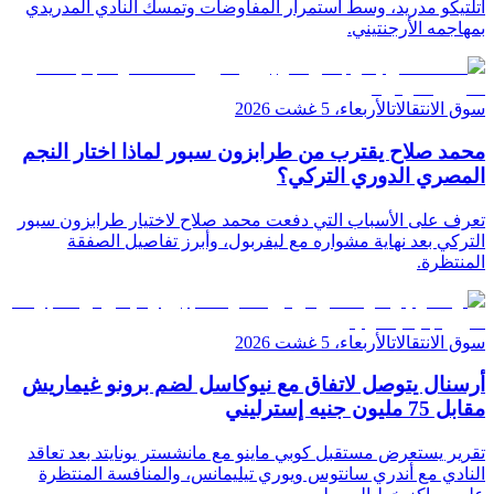
أتلتيكو مدريد، وسط استمرار المفاوضات وتمسك النادي المدريدي
بمهاجمه الأرجنتيني.
سوق الانتقالات
الأربعاء، 5 غشت 2026
محمد صلاح يقترب من طرابزون سبور لماذا اختار النجم
المصري الدوري التركي؟
تعرف على الأسباب التي دفعت محمد صلاح لاختيار طرابزون سبور
التركي بعد نهاية مشواره مع ليفربول، وأبرز تفاصيل الصفقة
المنتظرة.
سوق الانتقالات
الأربعاء، 5 غشت 2026
أرسنال يتوصل لاتفاق مع نيوكاسل لضم برونو غيماريش
مقابل 75 مليون جنيه إسترليني
تقرير يستعرض مستقبل كوبي ماينو مع مانشستر يونايتد بعد تعاقد
النادي مع أندري سانتوس ويوري تيليمانس، والمنافسة المنتظرة