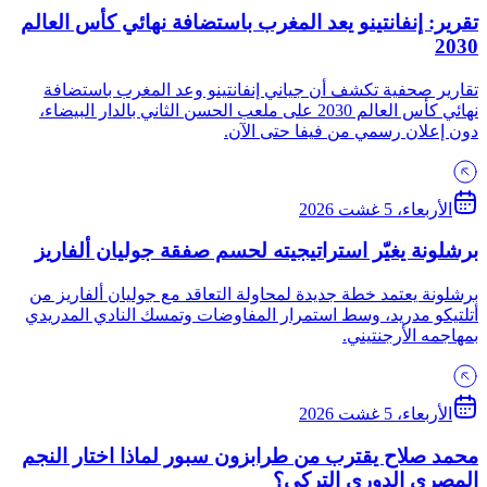
تقرير: إنفانتينو يعد المغرب باستضافة نهائي كأس العالم
2030
تقارير صحفية تكشف أن جياني إنفانتينو وعد المغرب باستضافة
نهائي كأس العالم 2030 على ملعب الحسن الثاني بالدار البيضاء،
دون إعلان رسمي من فيفا حتى الآن.
الأربعاء، 5 غشت 2026
برشلونة يغيّر استراتيجيته لحسم صفقة جوليان ألفاريز
برشلونة يعتمد خطة جديدة لمحاولة التعاقد مع جوليان ألفاريز من
أتلتيكو مدريد، وسط استمرار المفاوضات وتمسك النادي المدريدي
بمهاجمه الأرجنتيني.
الأربعاء، 5 غشت 2026
محمد صلاح يقترب من طرابزون سبور لماذا اختار النجم
المصري الدوري التركي؟