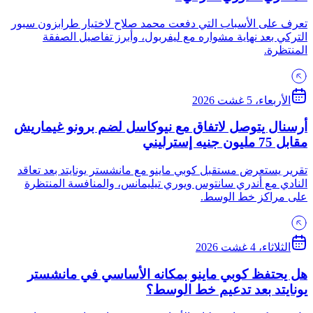
تعرف على الأسباب التي دفعت محمد صلاح لاختيار طرابزون سبور
التركي بعد نهاية مشواره مع ليفربول، وأبرز تفاصيل الصفقة
المنتظرة.
الأربعاء، 5 غشت 2026
أرسنال يتوصل لاتفاق مع نيوكاسل لضم برونو غيماريش
مقابل 75 مليون جنيه إسترليني
تقرير يستعرض مستقبل كوبي ماينو مع مانشستر يونايتد بعد تعاقد
النادي مع أندري سانتوس ويوري تيليمانس، والمنافسة المنتظرة
على مراكز خط الوسط.
الثلاثاء، 4 غشت 2026
هل يحتفظ كوبي ماينو بمكانه الأساسي في مانشستر
يونايتد بعد تدعيم خط الوسط؟